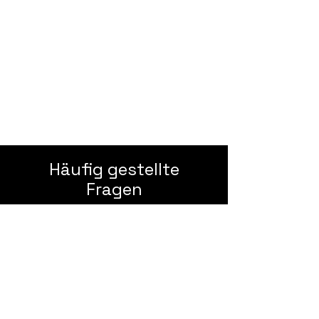
2024
18
Mitarbeiter
Häufig gestellte
Fragen
Allgemeines
Rund um die Wärmepumpe